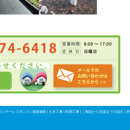
一覧に戻る
ワンデーレスポンス
|
道路舗装
|
土木工事
|
民間工事
|
ご相談から完成までの流れ
|
求