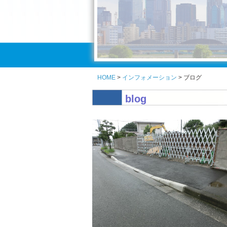
HOME
>
インフォメーション
> ブログ
blog
見出しテキスト