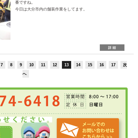
番ですね。
今日は大分市内の舗装作業をしてます。
7
8
9
10
11
12
13
14
15
16
17
次
へ