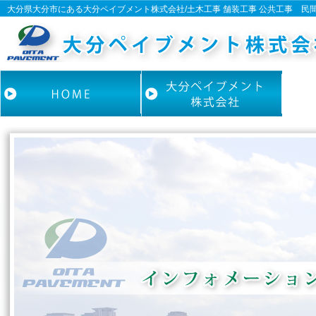
大分県大分市にある大分ペイブメント株式会社/土木工事 舗装工事 公共工事 