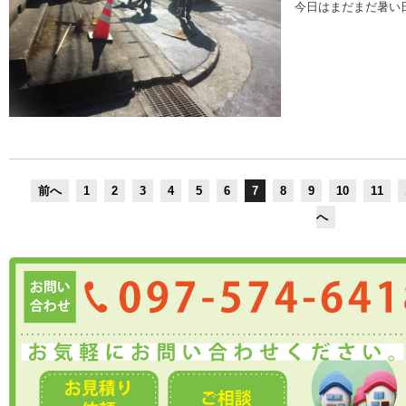
今日はまだまだ暑い
前へ
1
2
3
4
5
6
7
8
9
10
11
へ