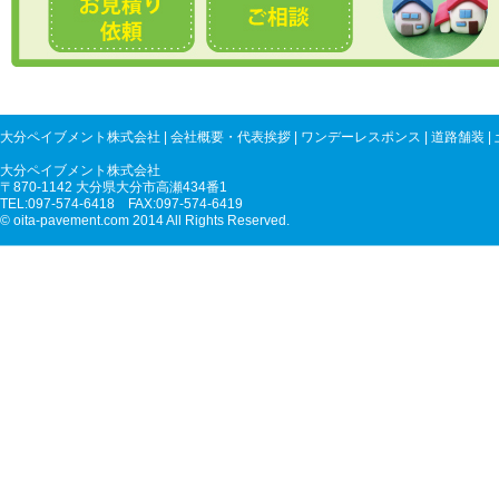
大分ペイブメント株式会社
|
会社概要・代表挨拶
|
ワンデーレスポンス
|
道路舗装
|
大分ペイブメント株式会社
〒870-1142 大分県大分市高瀬434番1
TEL:097-574-6418 FAX:097-574-6419
© oita-pavement.com 2014 All Rights Reserved.