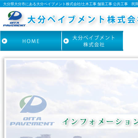
大分県大分市にある大分ペイブメント株式会社/土木工事 舗装工事 公共工事 