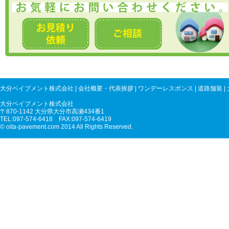
大分ペイブメント株式会社
|
会社概要・代表挨拶
|
ワンデーレスポンス
|
道路舗装
|
大分ペイブメント株式会社
〒870-1142 大分県大分市高瀬434番1
TEL:097-574-6418 FAX:097-574-6419
© oita-pavement.com 2014 All Rights Reserved.