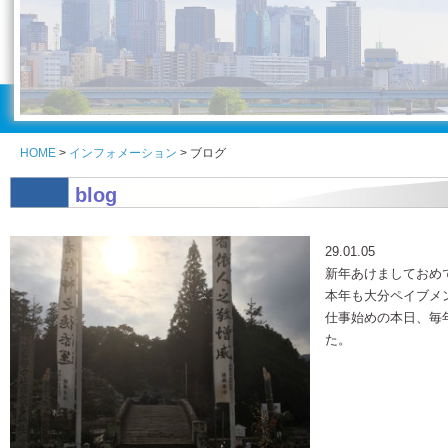
HOME
>
インフォメーション
> ブログ
blog
見出しテキスト
29.01.05
新年あけましておめ
本年も大分ペイブメ
仕事始めの本日、毎
た。