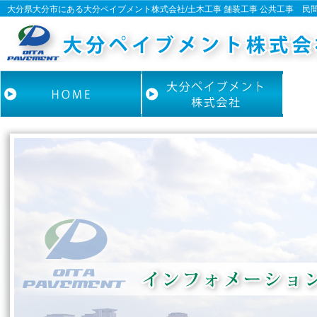
大分県大分市にある大分ペイブメント株式会社/土木工事 舗装工事 公共工事 