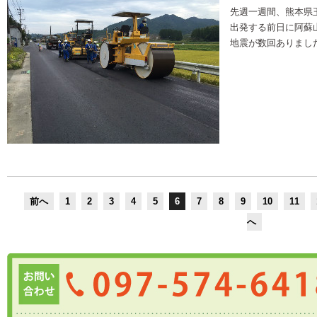
先週一週間、熊本県
出発する前日に阿蘇
地震が数回ありまし
前へ
1
2
3
4
5
6
7
8
9
10
11
へ